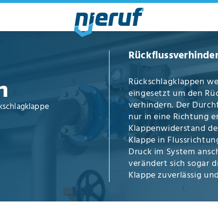
Rückflussverhinder
Rückschlagklappen we
n
eingesetzt um den Rüc
verhindern. Der Durch
schlagklappe
nur in eine Richtung e
Klappenwiderstand der
Klappe in Flussrichtu
Druck im System ansc
verändert sich sogar d
Klappe zuverlässig un
Kugelhahn
oder der
A
automatisch über den