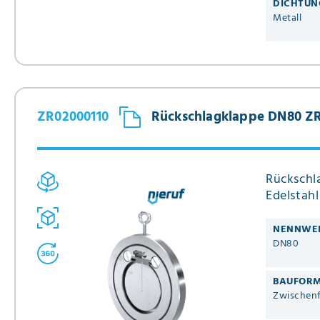
DICHTUN
Metall
ZR02000110
Rückschlagklappe DN80 ZR
Rückschl
Edelstah
NENNWE
DN80
BAUFOR
Zwischenf