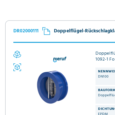
DN250 - 10" Zoll
DN300 - 12" Zoll
DN350 - 14" Zoll
DN400 - 16" Zoll
DN450 - 18" Zoll
DR02000111
Doppelflügel-Rückschlag
DN500 - 20" Zoll
DN600 - 24" Zoll
Doppelfl
1092-1 F
NENNWE
DN100
BAUFOR
Doppelflü
DICHTUN
EPDM