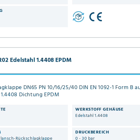
G
02 Edelstahl 1.4408 EPDM
agklappe DN65 PN 10/16/25/40 DIN EN 1092-1 Form B a
l 1.4408 Dichtung EPDM
ITE
WERKSTOFF GEHÄUSE
Edelstahl 1.4408
M
DRUCKBEREICH
lansch-Rückschlagklappe
0 - 30 bar