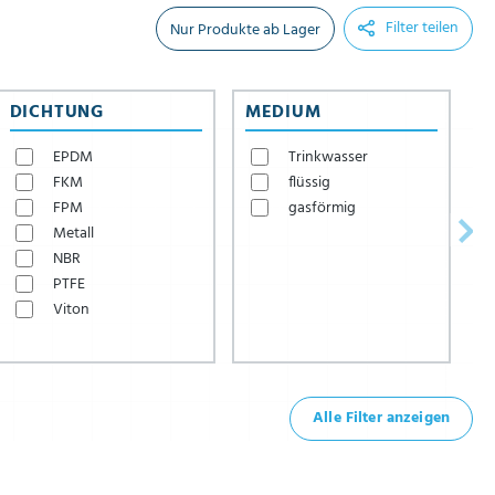
Filter teilen
Nur Produkte ab Lager
DICHTUNG
MEDIUM
O
EPDM
Trinkwasser
FKM
flüssig
FPM
gasförmig
Metall
NBR
PTFE
Viton
Alle Filter anzeigen