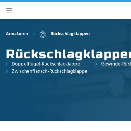
inhalt springen
Armaturen
Rückschlagklappen
Rückschlagklappe
Doppelflügel-Rückschlagklappe
Gewinde-Rück
Zwischenflansch-Rückschlagklappe