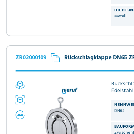
DICHTUN
Metall
ZR02000109
Rückschlagklappe DN65 ZR
Rückschl
Edelstah
NENNWE
DN65
BAUFOR
Zwischenf