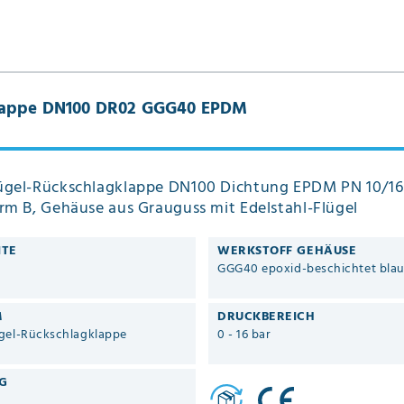
klappe DN100 DR02 GGG40 EPDM
ügel-Rückschlagklappe DN100 Dichtung EPDM PN 10/16
orm B, Gehäuse aus Grauguss mit Edelstahl-Flügel
ITE
WERKSTOFF GEHÄUSE
GGG40 epoxid-beschichtet bla
M
DRUCKBEREICH
gel-Rückschlagklappe
0 - 16 bar
G