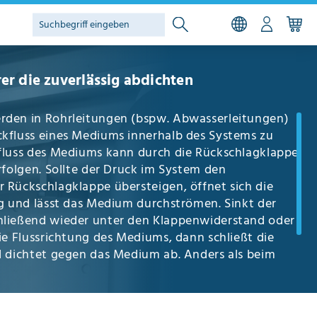
er die zuverlässig abdichten
rden in Rohrleitungen (bspw. Abwasserleitungen)
kfluss eines Mediums innerhalb des Systems zu
fluss des Mediums kann durch die Rückschlagklappe
rfolgen. Sollte der Druck im System den
 Rückschlagklappe übersteigen, öffnet sich die
ng und lässt das Medium durchströmen. Sinkt der
hließend wieder unter den Klappenwiderstand oder
ie Flussrichtung des Mediums, dann schließt die
d dichtet gegen das Medium ab. Anders als beim
bsperrklappe
erfolgt des schließen völlig
 Druck und Durchfluss des Mediums.