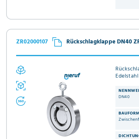
ZR02000107
Rückschlagklappe DN40 ZR
Rückschl
Edelstah
NENNWE
DN40
BAUFOR
Zwischenf
DICHTUN