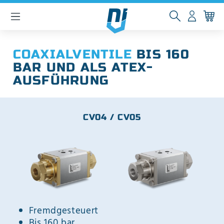
inhalt springen
COAXIALVENTILE
BIS 160
BAR
UND ALS ATEX-
AUSFÜHRUNG
CV04 / CV05
Fremdgesteuert
Bis 160 bar