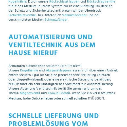
Kugelhähne
. Durch unsere
Rückschlagklappen
und
Rückschlagventile
fließt das Medium in Ihrem System nur in eine Richtung. Im Bereich
der Schutz und Sicherheitstechnik bieten wir bei Überdruck
Sicherheitsventile
, bei Unterdruck
Vakuumbrecher
und bei
verschmutzten Medien
Schmutzfänger
.
AUTOMATISIERUNG UND
VENTILTECHNIK AUS DEM
HAUSE NIERUF
Armaturen automatisch steuern? kein Problem!
Unsere
Kugelhähne
und
Absperrklappen
lassen sich über einen Antrieb
extern steuern. Egal ob Sie eine pneumatische Steuerung (einfach-
oder doppeltwirkend) oder eine elektrische Steuerung benötigen,
NieRuf führt ein sehr umfangreiches Sortiment zur Automatisierung.
Unsere Abteilung Ventiltechnik berät Sie gerne rund um das
Thema
Magnetventil
und
Coaxial-Ventil
, wenn Sie ein verschmutztes
müssen.
Medium, hohe Drücke haben oder schnell schalten
SCHNELLE LIEFERUNG UND
PROBLEMLÖSUNG VOM