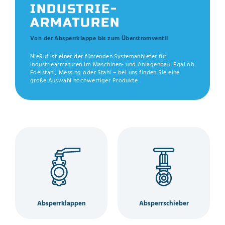
INDUSTRIE-
ARMATUREN
Von der Absperrklappe bis zum Überstromventil
NieRuf ist einer der führenden Systemanbieter für
Industriearmaturen im Maschinen- und Anlagenbau. Egal ob
Edelstahl, Messing oder Stahl – bei uns finden Sie eine
große Auswahl hochwertiger Produkte.
Absperrklappen
Absperrschieber