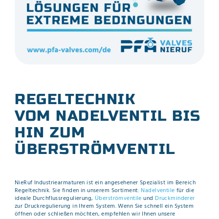
REGELTECHNIK
VOM NADELVENTIL BIS
HIN ZUM
ÜBERSTRÖMVENTIL
NieRuf Industriearmaturen ist ein angesehener Spezialist im Bereich
Regeltechnik. Sie finden in unserem Sortiment:
Nadelventile
für die
ideale Durchflussregulierung,
Überströmventile
und
Druckminderer
zur Druckregulierung in Ihrem System. Wenn Sie schnell ein System
öffnen oder schließen möchten, empfehlen wir Ihnen unsere