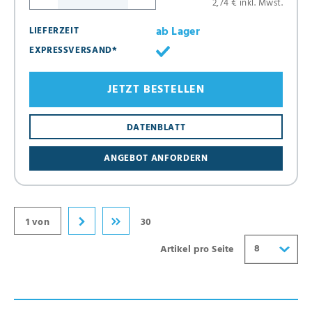
2,74 € inkl. Mwst.
ab Lager
LIEFERZEIT
EXPRESSVERSAND*
JETZT BESTELLEN
8
DATENBLATT
16
ANGEBOT ANFORDERN
24
32
40
1 von
30
8
Artikel pro Seite