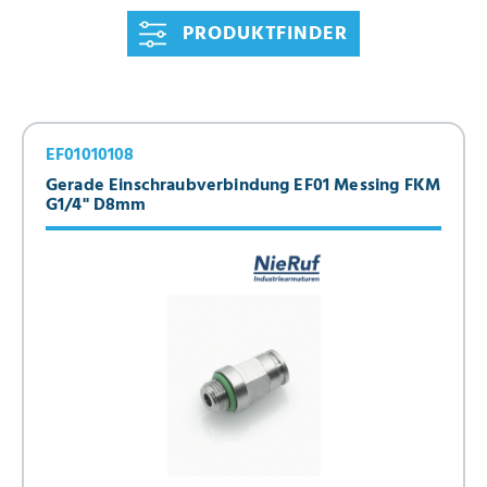
150°C. Der Betriebsdruck in der Leitung darf maximal 16bar
PRODUKTFINDER
betragen.
EF01010108
Gerade Einschraubverbindung EF01 Messing FKM
G1/4" D8mm