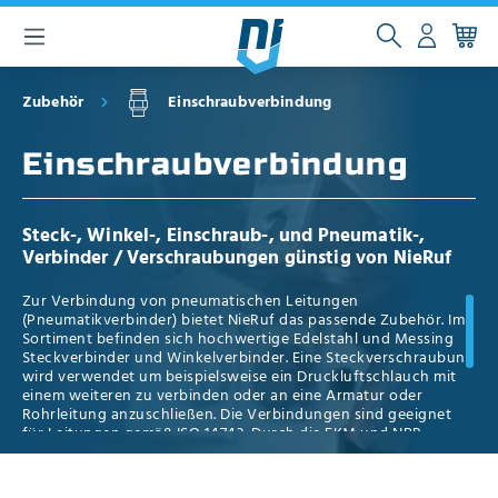
inhalt springen
Zubehör
Einschraubverbindung
Einschraubverbindung
Steck-, Winkel-, Einschraub-, und Pneumatik-,
Verbinder / Verschraubungen günstig von NieRuf
Zur Verbindung von pneumatischen Leitungen
(Pneumatikverbinder) bietet NieRuf das passende Zubehör. Im
Sortiment befinden sich hochwertige Edelstahl und Messing
Steckverbinder und Winkelverbinder. Eine Steckverschraubung
wird verwendet um beispielsweise ein Druckluftschlauch mit
einem weiteren zu verbinden oder an eine Armatur oder
Rohrleitung anzuschließen. Die Verbindungen sind geeignet
für Leitungen gemäß ISO 14743. Durch die FKM und NBR
Dichtung können die Verbinder auch bei geölter Druckluft
verwendet werden. Der Temperaturbereich reicht je nach
Ausführung und Dichtungsmaterial von -20°C bis maximal