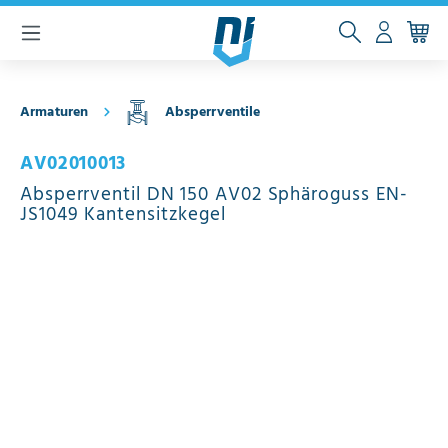
inhalt springen
Armaturen
Absperrventile
AV02010013
Absperrventil DN 150 AV02 Sphäroguss EN-
JS1049 Kantensitzkegel