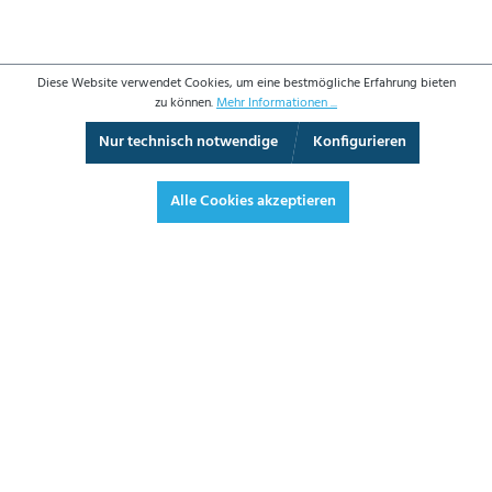
Diese Website verwendet Cookies, um eine bestmögliche Erfahrung bieten
zu können.
Mehr Informationen ...
Nur technisch notwendige
Konfigurieren
360°-Ansicht
Vollbild
Alle Cookies akzeptieren
1.726,80 €*
2.054,89 € inkl. Mwst.
*Preise exkl. MwSt. zzgl. Versandkosten
JETZT BESTELLEN
DATENBLATT