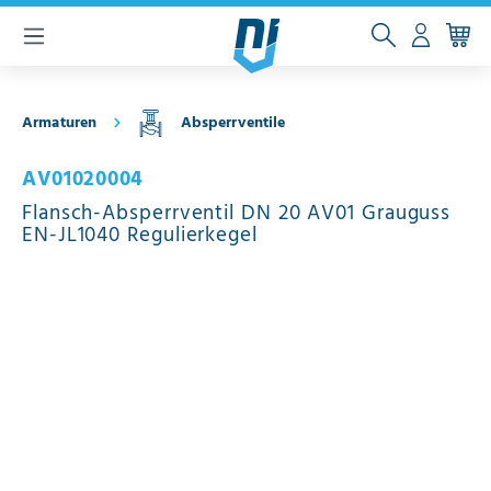
inhalt springen
Armaturen
Absperrventile
AV01020004
Flansch-Absperrventil DN 20 AV01 Grauguss
EN-JL1040 Regulierkegel