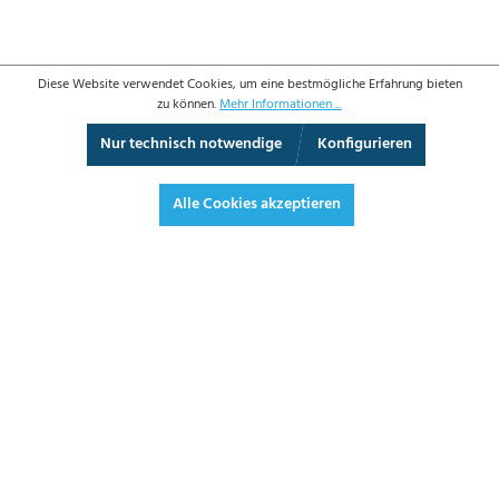
Diese Website verwendet Cookies, um eine bestmögliche Erfahrung bieten
zu können.
Mehr Informationen ...
Nur technisch notwendige
Konfigurieren
360°-Ansicht
Vollbild
Alle Cookies akzeptieren
157,80 €*
187,78 € inkl. Mwst.
*Preise exkl. MwSt. zzgl. Versandkosten
JETZT BESTELLEN
DATENBLATT