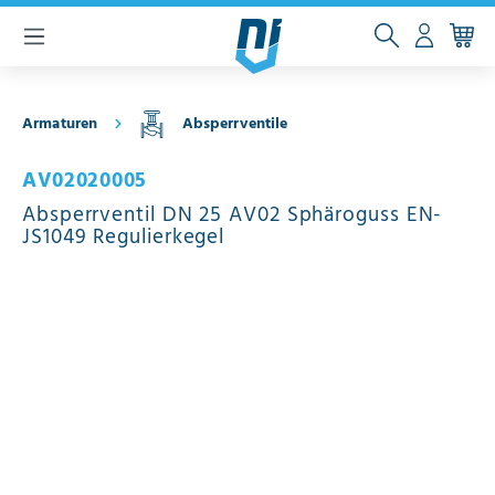
inhalt springen
Armaturen
Absperrventile
AV02020005
Absperrventil DN 25 AV02 Sphäroguss EN-
JS1049 Regulierkegel