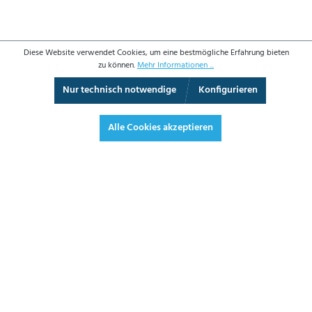
Diese Website verwendet Cookies, um eine bestmögliche Erfahrung bieten
zu können.
Mehr Informationen ...
Nur technisch notwendige
Konfigurieren
360°-Ansicht
Vollbild
Alle Cookies akzeptieren
269,50 €*
320,71 € inkl. Mwst.
*Preise exkl. MwSt. zzgl. Versandkosten
JETZT BESTELLEN
DATENBLATT