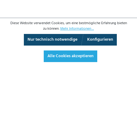
Diese Website verwendet Cookies, um eine bestmögliche Erfahrung bieten
zu können.
Mehr Informationen ...
Nur technisch notwendige
Konfigurieren
360°-Ansicht
Vollbild
Alle Cookies akzeptieren
201,60 €*
239,90 € inkl. Mwst.
*Preise exkl. MwSt. zzgl. Versandkosten
JETZT BESTELLEN
DATENBLATT