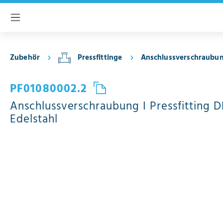
inhalt springen
Zubehör
Pressfittinge
Anschlussverschraubu
PF01080002.2
Anschlussverschraubung I Pressfitting 
Edelstahl