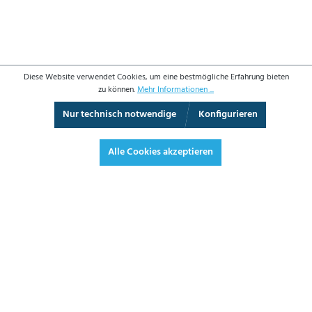
Diese Website verwendet Cookies, um eine bestmögliche Erfahrung bieten
zu können.
Mehr Informationen ...
Nur technisch notwendige
Konfigurieren
Vollbild
Alle Cookies akzeptieren
12,10 €*
14,40 € inkl. Mwst.
*Preise exkl. MwSt. zzgl. Versandkosten
JETZT BESTELLEN