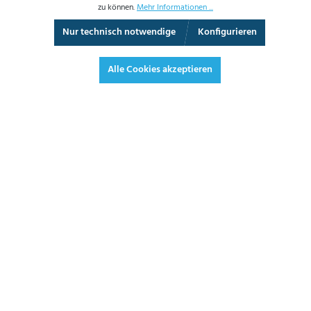
zu können.
Mehr Informationen ...
Nur technisch notwendige
Konfigurieren
3D-Ansicht
Augmented Reality
Video
Vollbild
Alle Cookies akzeptieren
993,90 €*
1.182,74 € inkl. Mwst.
*Preise exkl. MwSt. zzgl. Versandkosten
JETZT BESTELLEN
DATENBLATT
ANGEBOT ANFORDERN