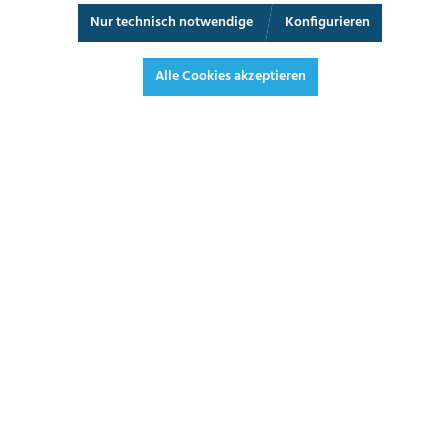
Nur technisch notwendige
Konfigurieren
3D-Ansicht
Augmented Reality
Vollbild
Alle Cookies akzeptieren
BETRIEBSDATEN
Einstelldruck in bar*
212,80 €*
253,23 € inkl. Mwst.
*Preise exkl. MwSt. zzgl. Versandkosten