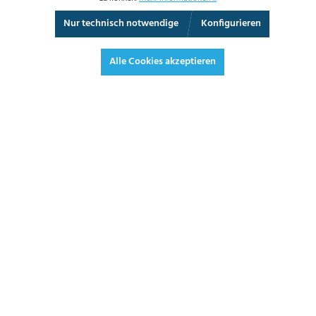
Nur technisch notwendige
Konfigurieren
3D-Ansicht
Augmented Reality
Vollbild
Alle Cookies akzeptieren
BETRIEBSDATEN
Einstelldruck in bar*
379,00 €*
451,01 € inkl. Mwst.
*Preise exkl. MwSt. zzgl. Versandkosten