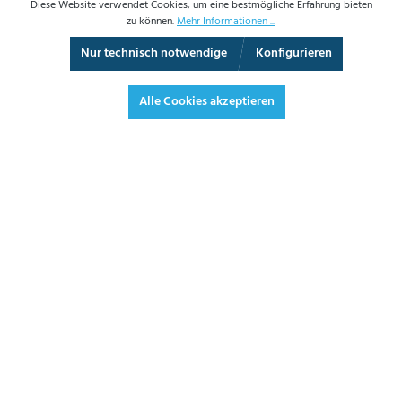
Diese Website verwendet Cookies, um eine bestmögliche Erfahrung bieten
zu können.
Mehr Informationen ...
Nur technisch notwendige
Konfigurieren
Vollbild
Alle Cookies akzeptieren
324,80 €*
386,51 € inkl. Mwst.
*Preise exkl. MwSt. zzgl. Versandkosten
JETZT BESTELLEN
ANGEBOT ANFORDERN
3 - 5 Werktage
LIEFERZEIT