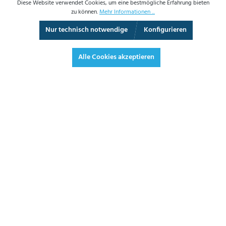
Diese Website verwendet Cookies, um eine bestmögliche Erfahrung bieten
zu können.
Mehr Informationen ...
Nur technisch notwendige
Konfigurieren
Vollbild
Alle Cookies akzeptieren
577,00 €*
686,63 € inkl. Mwst.
*Preise exkl. MwSt. zzgl. Versandkosten
JETZT BESTELLEN
ANGEBOT ANFORDERN
3 - 5 Werktage
LIEFERZEIT