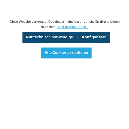
Diese Website verwendet Cookies, um eine bestmögliche Erfahrung bieten
zu können.
Mehr Informationen ...
Nur technisch notwendige
Konfigurieren
3D-Ansicht
Augmented Reality
Vollbild
Alle Cookies akzeptieren
1.491,00 €*
1.774,29 € inkl. Mwst.
*Preise exkl. MwSt. zzgl. Versandkosten
JETZT BESTELLEN
DATENBLATT