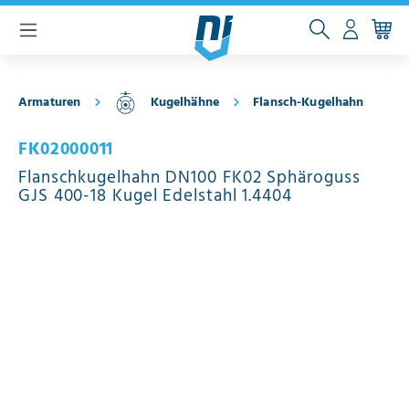
inhalt springen
Armaturen
Kugelhähne
Flansch-Kugelhahn
FK02000011
Flanschkugelhahn DN100 FK02 Sphäroguss
GJS 400-18 Kugel Edelstahl 1.4404