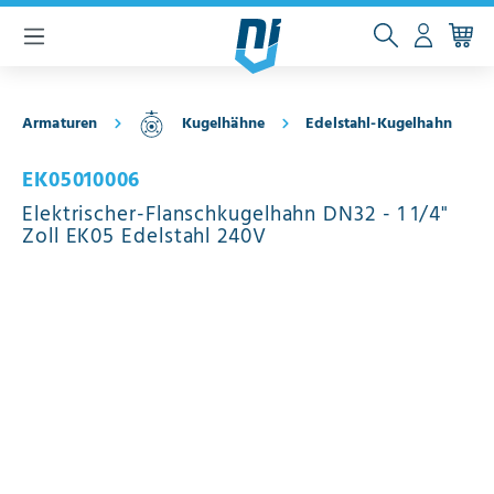
inhalt springen
Armaturen
Kugelhähne
Edelstahl-Kugelhahn
EK05010006
Elektrischer-Flanschkugelhahn DN32 - 1 1/4"
Zoll EK05 Edelstahl 240V