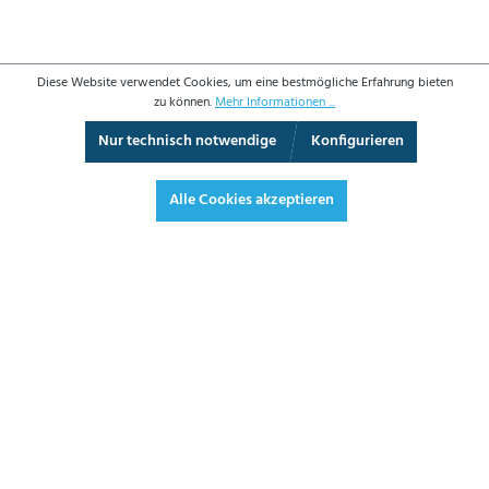
Diese Website verwendet Cookies, um eine bestmögliche Erfahrung bieten
zu können.
Mehr Informationen ...
Nur technisch notwendige
Konfigurieren
3D-Ansicht
Augmented Reality
Vollbild
Alle Cookies akzeptieren
506,80 €*
603,09 € inkl. Mwst.
*Preise exkl. MwSt. zzgl. Versandkosten
JETZT BESTELLEN
DATENBLATT