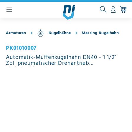
inhalt springen
Armaturen
Kugelhähne
Messing-Kugelhahn
PK01010007
Automatik-Muffenkugelhahn DN40 - 1 1/2"
Zoll pneumatischer Drehantrieb
einfachwirkend PK01