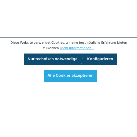
Diese Website verwendet Cookies, um eine bestmögliche Erfahrung bieten
zu können.
Mehr Informationen ...
Nur technisch notwendige
Konfigurieren
3D-Ansicht
Augmented Reality
Vollbild
Alle Cookies akzeptieren
75,80 €*
90,20 € inkl. Mwst.
*Preise exkl. MwSt. zzgl. Versandkosten