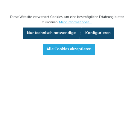
Diese Website verwendet Cookies, um eine bestmögliche Erfahrung bieten
zu können.
Mehr Informationen ...
Nur technisch notwendige
Konfigurieren
Vollbild
Alle Cookies akzeptieren
27,30 €*
32,49 € inkl. Mwst.
*Preise exkl. MwSt. zzgl. Versandkosten
JETZT BESTELLEN
ANGEBOT ANFORDERN