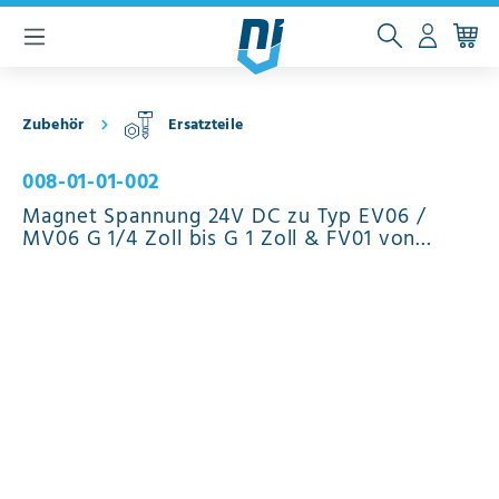
inhalt springen
Zubehör
Ersatzteile
008-01-01-002
Magnet Spannung 24V DC zu Typ EV06 /
MV06 G 1/4 Zoll bis G 1 Zoll & FV01 von
DN15-DN25