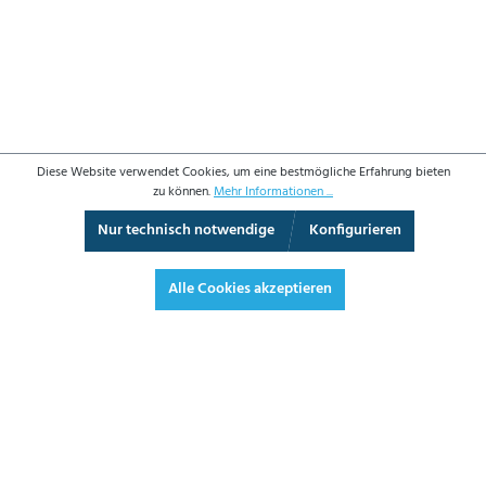
Diese Website verwendet Cookies, um eine bestmögliche Erfahrung bieten
zu können.
Mehr Informationen ...
Nur technisch notwendige
Konfigurieren
3D-Ansicht
Augmented Reality
Vollbild
Alle Cookies akzeptieren
201,60 €*
239,90 € inkl. Mwst.
*Preise exkl. MwSt. zzgl. Versandkosten