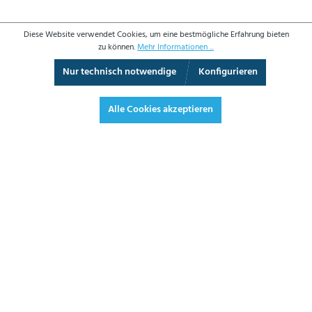
Diese Website verwendet Cookies, um eine bestmögliche Erfahrung bieten
zu können.
Mehr Informationen ...
Nur technisch notwendige
Konfigurieren
3D-Ansicht
Augmented Reality
Vollbild
Alle Cookies akzeptieren
69,70 €*
82,94 € inkl. Mwst.
*Preise exkl. MwSt. zzgl. Versandkosten
JETZT BESTELLEN
DATENBLATT