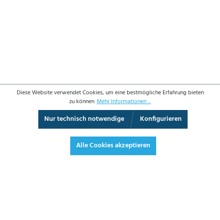
Diese Website verwendet Cookies, um eine bestmögliche Erfahrung bieten
zu können.
Mehr Informationen ...
Nur technisch notwendige
Konfigurieren
3D-Ansicht
Augmented Reality
Vollbild
Alle Cookies akzeptieren
2.589,40 €*
3.081,39 € inkl. Mwst.
*Preise exkl. MwSt. zzgl. Versandkosten