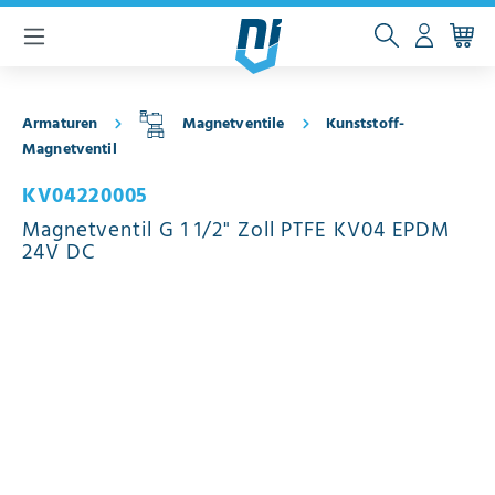
inhalt springen
Armaturen
Magnetventile
Kunststoff-
Magnetventil
KV04220005
Magnetventil G 1 1/2" Zoll PTFE KV04 EPDM
24V DC