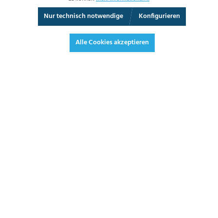
Nur technisch notwendige
Konfigurieren
3D-Ansicht
Augmented Reality
Vollbild
Alle Cookies akzeptieren
BETRIEBSDATEN
Einstelldruck in bar*
398,80 €*
474,57 € inkl. Mwst.
*Preise exkl. MwSt. zzgl. Versandkosten