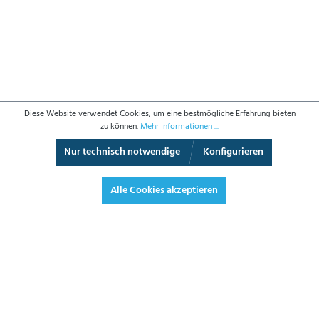
Diese Website verwendet Cookies, um eine bestmögliche Erfahrung bieten
zu können.
Mehr Informationen ...
Nur technisch notwendige
Konfigurieren
3D-Ansicht
Augmented Reality
Vollbild
Alle Cookies akzeptieren
914,70 €*
1.088,49 € inkl. Mwst.
*Preise exkl. MwSt. zzgl. Versandkosten