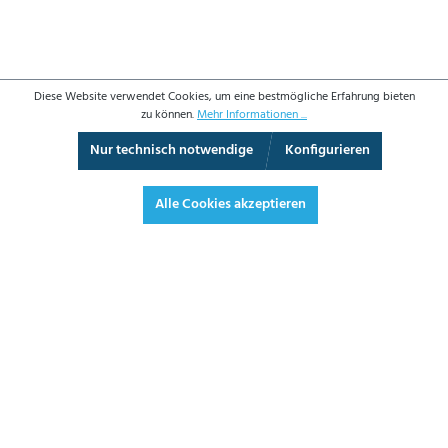
Diese Website verwendet Cookies, um eine bestmögliche Erfahrung bieten
zu können.
Mehr Informationen ...
Nur technisch notwendige
Konfigurieren
Vollbild
Alle Cookies akzeptieren
9,20 €*
10,95 € inkl. Mwst.
*Preise exkl. MwSt. zzgl. Versandkosten
JETZT BESTELLEN