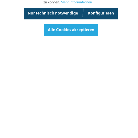
zu können.
Mehr Informationen ...
Nur technisch notwendige
Konfigurieren
Video
Vollbild
Alle Cookies akzeptieren
3,60 €*
4,28 € inkl. Mwst.
*Preise exkl. MwSt. zzgl. Versandkosten
JETZT BESTELLEN
DATENBLATT
ANGEBOT ANFORDERN