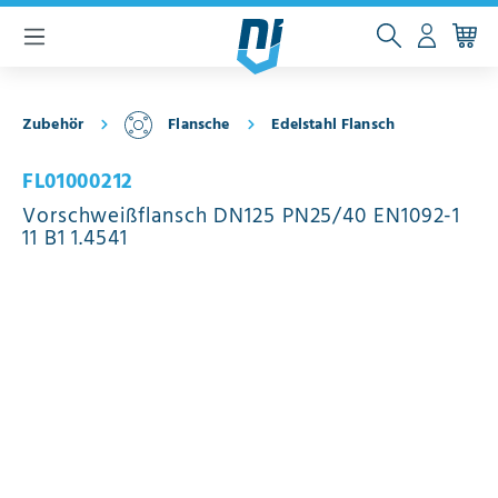
inhalt springen
Zubehör
Flansche
Edelstahl Flansch
FL01000212
Vorschweißflansch DN125 PN25/40 EN1092-1
11 B1 1.4541