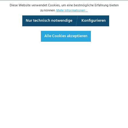
Diese Website verwendet Cookies, um eine bestmögliche Erfahrung bieten
zu können.
Mehr Informationen ...
Nur technisch notwendige
Konfigurieren
3D-Ansicht
Augmented Reality
360°-Ansicht
Vollbild
Alle Cookies akzeptieren
116,00 €*
138,04 € inkl. Mwst.
*Preise exkl. MwSt. zzgl. Versandkosten
JETZT BESTELLEN
DATENBLATT
ANGEBOT ANFORDERN