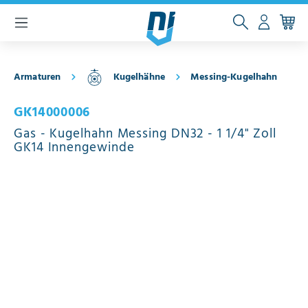
inhalt springen
Armaturen
Kugelhähne
Messing-Kugelhahn
GK14000006
Gas - Kugelhahn Messing DN32 - 1 1/4" Zoll
GK14 Innengewinde