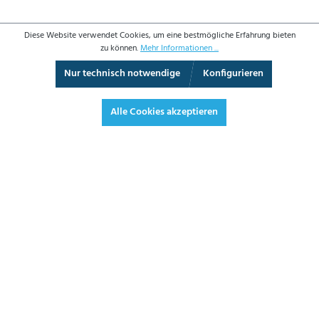
Diese Website verwendet Cookies, um eine bestmögliche Erfahrung bieten
zu können.
Mehr Informationen ...
Nur technisch notwendige
Konfigurieren
3D-Ansicht
Augmented Reality
Vollbild
Alle Cookies akzeptieren
514,20 €*
611,90 € inkl. Mwst.
*Preise exkl. MwSt. zzgl. Versandkosten
JETZT BESTELLEN
DATENBLATT