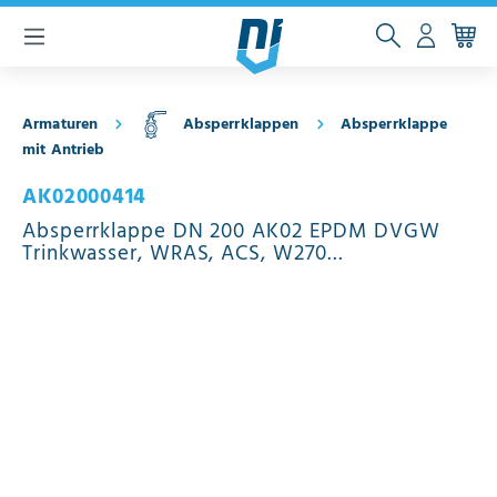
inhalt springen
Armaturen
Absperrklappen
Absperrklappe
mit Antrieb
AK02000414
Absperrklappe DN 200 AK02 EPDM DVGW
Trinkwasser, WRAS, ACS, W270
pneumatischer Schwenkantrieb
doppeltwirkend