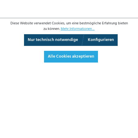
Diese Website verwendet Cookies, um eine bestmögliche Erfahrung bieten
zu können.
Mehr Informationen ...
Nur technisch notwendige
Konfigurieren
3D-Ansicht
Augmented Reality
Video
Vollbild
Alle Cookies akzeptieren
361,90 €*
430,66 € inkl. Mwst.
*Preise exkl. MwSt. zzgl. Versandkosten
JETZT BESTELLEN