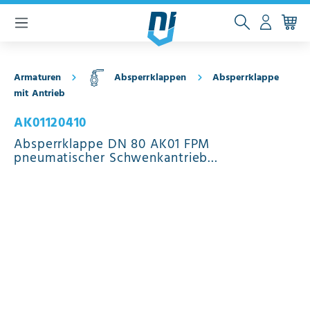
inhalt springen
Armaturen
Absperrklappen
Absperrklappe
mit Antrieb
AK01120410
Absperrklappe DN 80 AK01 FPM
pneumatischer Schwenkantrieb
doppeltwirkend