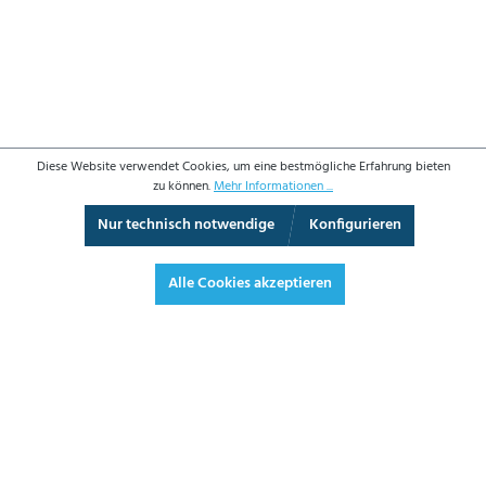
Diese Website verwendet Cookies, um eine bestmögliche Erfahrung bieten
zu können.
Mehr Informationen ...
Nur technisch notwendige
Konfigurieren
3D-Ansicht
Augmented Reality
Video
Vollbild
Alle Cookies akzeptieren
1.590,00 €*
1.892,10 € inkl. Mwst.
*Preise exkl. MwSt. zzgl. Versandkosten