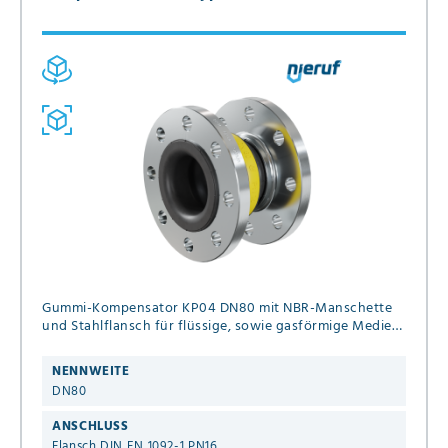
Gummi-Kompensator KP04 DN80 mit NBR-Manschette
und Stahlflansch für flüssige, sowie gasförmige Medien
(kein Dampf)
NENNWEITE
DN80
ANSCHLUSS
Flansch DIN EN 1092-1 PN16