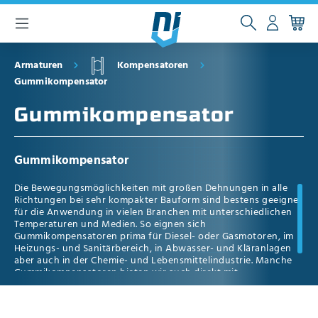
inhalt springen
Armaturen
Kompensatoren
Gummikompensator
Gummikompensator
Gummikompensator
Die Bewegungsmöglichkeiten mit großen Dehnungen in alle
Richtungen bei sehr kompakter Bauform sind bestens geeignet
für die Anwendung in vielen Branchen mit unterschiedlichen
Temperaturen und Medien. So eignen sich
Gummikompensatoren prima für Diesel- oder Gasmotoren, im
Heizungs- und Sanitärbereich, in Abwasser- und Kläranlagen
aber auch in der Chemie- und Lebensmittelindustrie. Manche
Gummikompensatoren bieten wir auch direkt mit
Zubehörartikeln wie Vakuumstützring oder Leitblech an.