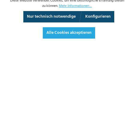
Diese Website verwendet Cookies, um eine bestmögliche Erfahrung bieten
zu können.
Mehr Informationen ...
Nur technisch notwendige
Konfigurieren
3D-Ansicht
Augmented Reality
Vollbild
Alle Cookies akzeptieren
484,00 €*
575,96 € inkl. Mwst.
*Preise exkl. MwSt. zzgl. Versandkosten
JETZT BESTELLEN
DATENBLATT
ANGEBOT ANFORDERN