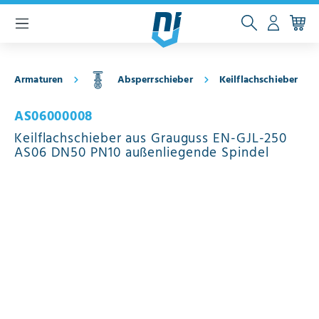
inhalt springen
Armaturen
Absperrschieber
Keilflachschieber
AS06000008
Keilflachschieber aus Grauguss EN-GJL-250
AS06 DN50 PN10 außenliegende Spindel