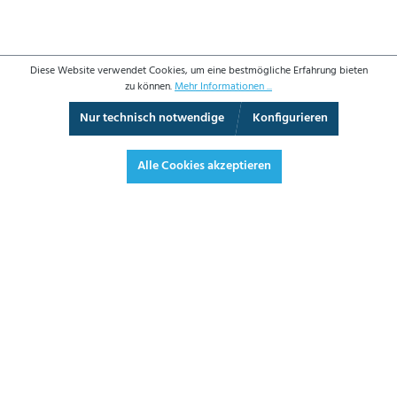
Diese Website verwendet Cookies, um eine bestmögliche Erfahrung bieten
zu können.
Mehr Informationen ...
Nur technisch notwendige
Konfigurieren
3D-Ansicht
Augmented Reality
Vollbild
Alle Cookies akzeptieren
66,50 €*
79,14 € inkl. Mwst.
*Preise exkl. MwSt. zzgl. Versandkosten
JETZT BESTELLEN