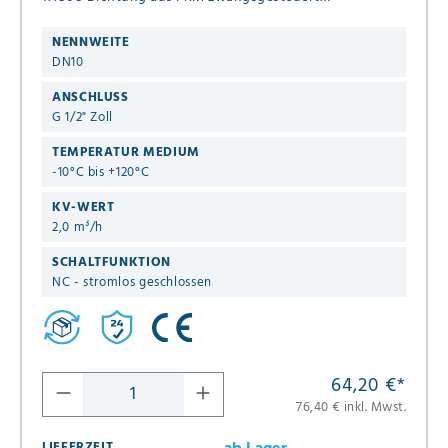
Anschlußspannung 24V DC Druck 0,0 - 16 bar
NENNWEITE
DN10
ANSCHLUSS
G 1/2" Zoll
TEMPERATUR MEDIUM
-10°C bis +120°C
KV-WERT
2,0 m³/h
SCHALTFUNKTION
NC - stromlos geschlossen
64,20 €
*
76,40 € inkl. Mwst.
LIEFERZEIT