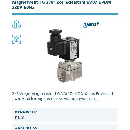
Magnetventil G 3/8" Zoll Edelstahl EV07 EPDM
230V 50Hz
2/2 Wege Magnetventil G 3/8" Zoll DN10 aus Edelstahl
1.4308 Dichtung aus EPDM zwangsgesteuert
Anschlußspannung 230V 50Hz Druck 0,0 - 20 bar
NENNWEITE
DN10
ANSCHLUSS