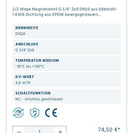
2/2 Wege Magnetventil G 3/4" Zoll DN20 aus Edelstahl
1.4308 Dichtung aus EPDM zwangsgesteuert
Anschlußspannung 24V DC Druck 0,0 - 8 bar
NENNWEITE
DN20
ANSCHLUSS
G 3/4" Zoll
TEMPERATUR MEDIUM
-10°C bis +130°C
KV-WERT
4,6 m³/h
SCHALTFUNKTION
NC - stromlos geschlossen
74,50 €
*