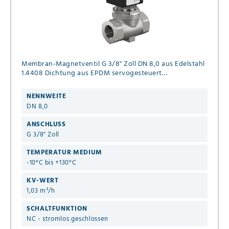
Membran-Magnetventil G 3/8" Zoll DN 8,0 aus Edelstahl
1.4408 Dichtung aus EPDM servogesteuert
Anschlußspannung 24V DC Druck 0,1 - 10 bar
NENNWEITE
DN 8,0
ANSCHLUSS
G 3/8" Zoll
TEMPERATUR MEDIUM
-10°C bis +130°C
KV-WERT
1,03 m³/h
SCHALTFUNKTION
NC - stromlos geschlossen