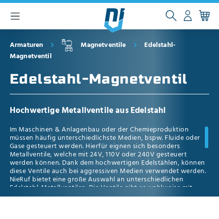
inhalt springen
Armaturen
Magnetventile
Edelstahl-
Magnetventil
Edelstahl-Magnetventil
Hochwertige Metallventile aus Edelstahl
Im Maschinen & Anlagenbau oder der Chemieproduktion
müssen häufig unterschiedlichste Medien, bspw. Fluide oder
Gase gesteuert werden. Hierfür eignen sich besonders
Metallventile, welche mit 24V, 110V oder 240V gesteuert
werden können. Dank dem hochwertigen Edelstählen, können
diese Ventile auch bei aggressiven Medien verwendet werden.
NieRuf bietet eine große Auswahl an unterschiedlichen
Edelstahl-Metallventilen. Die Ventile gibt es wahlweise mit
Innengewinde oder mit Flanschanschluss. Verfügbar sind die
Nennweiten DN6 - DN100 oder 1/8" - 4" Zoll. Weitere Größen
dürfen Sie gerne bei uns anfragen. Bei der Bauform kann