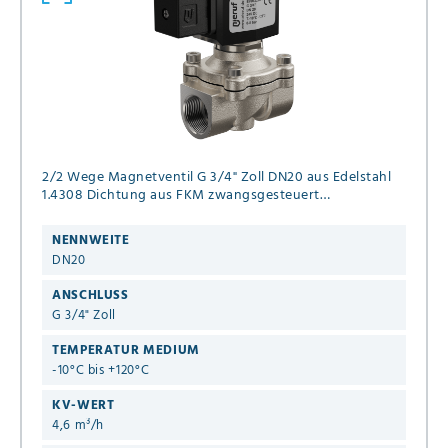
2/2 Wege Magnetventil G 3/4" Zoll DN20 aus Edelstahl
1.4308 Dichtung aus FKM zwangsgesteuert
Anschlußspannung 24V DC Druck 0,0 - 8 bar
NENNWEITE
DN20
ANSCHLUSS
G 3/4" Zoll
TEMPERATUR MEDIUM
-10°C bis +120°C
KV-WERT
4,6 m³/h