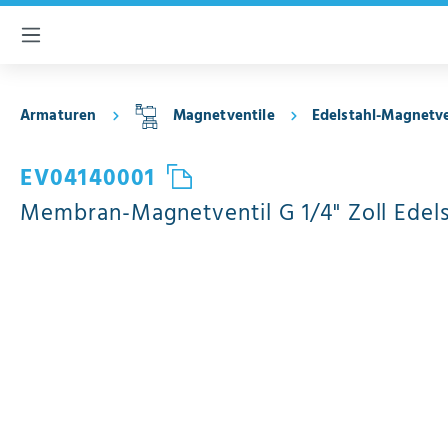
inhalt springen
Armaturen
Magnetventile
Edelstahl-Magnetve
EV04140001
Membran-Magnetventil G 1/4" Zoll Edel