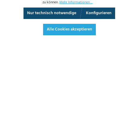
zu können.
Mehr Informationen ...
Nur technisch notwendige
Konfigurieren
Vollbild
Alle Cookies akzeptieren
87,30 €*
103,89 € inkl. Mwst.
*Preise exkl. MwSt. zzgl. Versandkosten
JETZT BESTELLEN
DATENBLATT
ANGEBOT ANFORDERN