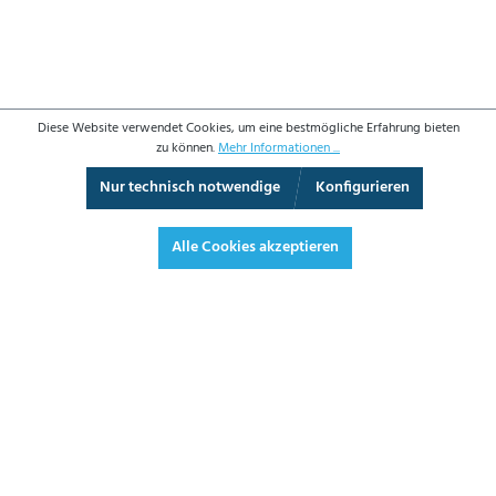
Diese Website verwendet Cookies, um eine bestmögliche Erfahrung bieten
zu können.
Mehr Informationen ...
Nur technisch notwendige
Konfigurieren
3D-Ansicht
Augmented Reality
Vollbild
Alle Cookies akzeptieren
560,00 €*
666,40 € inkl. Mwst.
*Preise exkl. MwSt. zzgl. Versandkosten
JETZT BESTELLEN