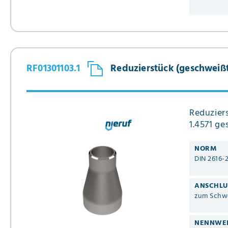
RF01301103.1
Reduzierstück (geschweißt) 
Reduziers
1.4571 ge
NORM
DIN 2616-
ANSCHLU
zum Schw
NENNWE