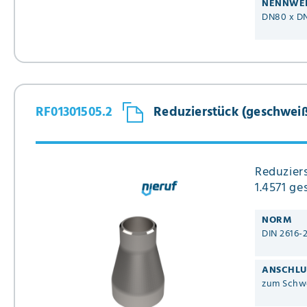
NENNWE
DN80 x D
RF01301505.2
Reduzierstück (geschweißt)
Reduziers
1.4571 ge
NORM
DIN 2616-
ANSCHLU
zum Schw