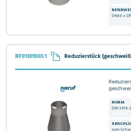
NENNWE
DN40 x D
RF01301003.1
Reduzierstück (geschweißt)
Reduziers
geschwei
NORM
DIN 2616-
ANSCHLU
zum Schw