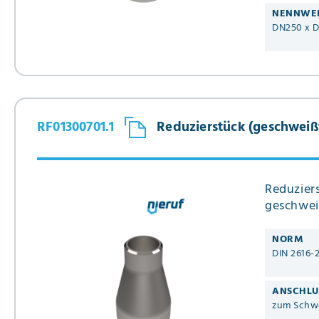
NENNWE
DN250 x 
RF01300701.1
Reduzierstück (geschweißt)
Reduziers
geschwei
NORM
DIN 2616-
ANSCHLU
zum Schw