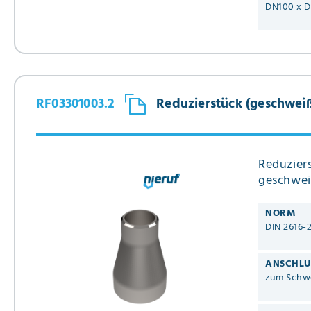
DN100 x 
RF03301003.2
Reduzierstück (geschweißt)
Reduziers
geschwei
NORM
DIN 2616-
ANSCHLU
zum Schw