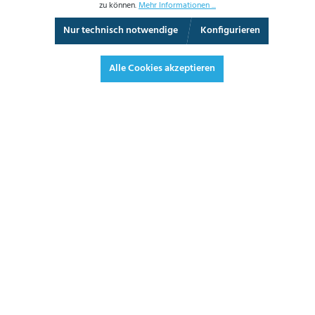
zu können.
Mehr Informationen ...
Nur technisch notwendige
Konfigurieren
Vollbild
Alle Cookies akzeptieren
2,30 €*
2,74 € inkl. Mwst.
*Preise exkl. MwSt. zzgl. Versandkosten
JETZT BESTELLEN
DATENBLATT
ANGEBOT ANFORDERN