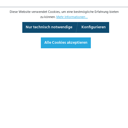
Diese Website verwendet Cookies, um eine bestmögliche Erfahrung bieten
zu können.
Mehr Informationen ...
Nur technisch notwendige
Konfigurieren
3D-Ansicht
Augmented Reality
Vollbild
Alle Cookies akzeptieren
40,40 €*
48,08 € inkl. Mwst.
*Preise exkl. MwSt. zzgl. Versandkosten
JETZT BESTELLEN
DATENBLATT