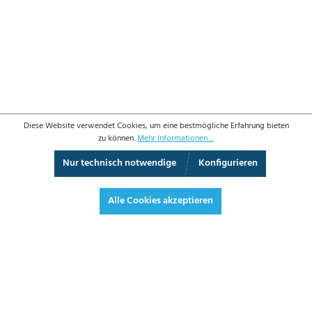
Diese Website verwendet Cookies, um eine bestmögliche Erfahrung bieten
zu können.
Mehr Informationen ...
Nur technisch notwendige
Konfigurieren
3D-Ansicht
Augmented Reality
Vollbild
Alle Cookies akzeptieren
657,80 €*
782,78 € inkl. Mwst.
*Preise exkl. MwSt. zzgl. Versandkosten