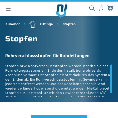
inhalt springen
Zubehör
Fittinge
Stopfen
Stopfen
Rohrverschlussstopfen für Rohrleitungen
Stopfen bzw. Rohrverschlussstopfen werden innerhalb eines
Rohrleitungssystems am Ende des Installationsrohres als
Abschluss verbaut. Der Stopfen dichtet dadurch das System an
den Enden ab. Ein Rohrverschlussstopfen mit Gewinde kann
jederzeit entfernt werden und das Rohr kann anschließend
wieder verlängert oder sonstig genutzt werden. NieRuf bietet
Stopfen aus Edelstahl 316 mit den Gewindeanschlüssen 1/8“ –
4“ Zoll oder aus PVC-U in den Nennweiten 3/8" - 1 1/4" Zoll an.