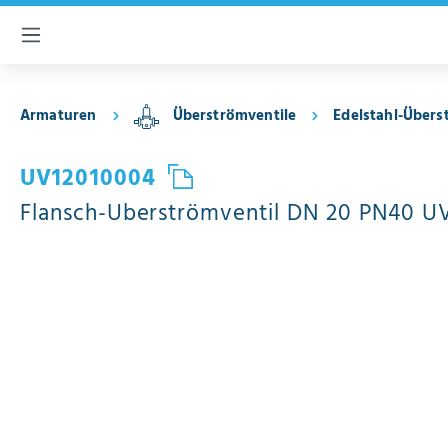
inhalt springen
Armaturen
Überströmventile
Edelstahl-Übers
UV12010004
Flansch-Überströmventil DN 20 PN40 UV12