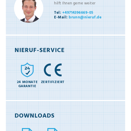
hilft Ihnen gerne weiter
Tel:
+49714396669-05
E-Mail:
brunn@nieruf.de
NIERUF-SERVICE
24 MONATE
ZERTIFIZIERT
GARANTIE
DOWNLOADS