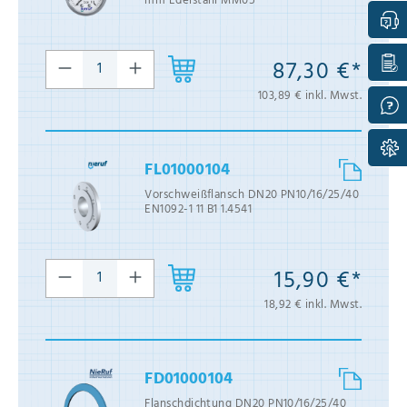
mm Edelstahl MM05
87,30 €*
103,89 € inkl. Mwst.
FL01000104
Vorschweißflansch DN20 PN10/16/25/40
EN1092-1 11 B1 1.4541
15,90 €*
18,92 € inkl. Mwst.
FD01000104
Flanschdichtung DN20 PN10/16/25/40